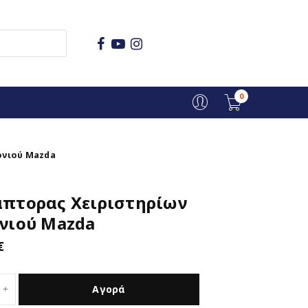
0
ονιού Mazda
άπτορας Χειριστηρίων
νιού Mazda
€
Αγορά