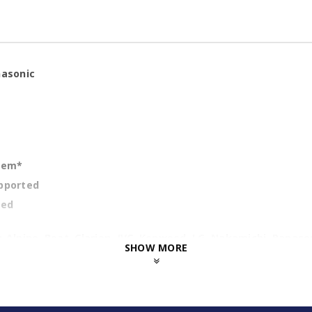
nasonic
stem*
pported
ted
lpine, Beat, Clarion, JVC, Kenwood,
LG, Nakamichi,
Panason
SHOW MORE
αφρώς σε εμφάνιση από τη φωτογραφία.
ουν σε καμία περίπτωση τη σωστή εφαρμογή, λειτουργία