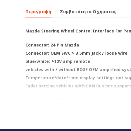
Περιγραφή
Συμβατότητα Οχήματος
Mazda Steering Wheel Control Interface For Pa
Connector: 24 Pin Mazda
Connector: OEM SWC > 3,5mm Jack / loose wire
blue/white: +12V amp remote
vehicles with / without BOSE OEM amplified sy
Temperature/date/time display settings not su
Fader setting vehicles with CAN Bus not suppor
*Συμπεριλαμβάνεται το καλώδιο σύνδεσης για A
(
MULTILEAD
)
*Το τελικό προϊόν ενδέχεται να διαφέρει ελ
*Τυχόν οπτικές διαφοροποιήσεις δεν επηρεάζ