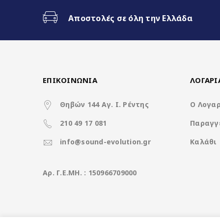
Mercedes M-Class (W166) 2011 ->
Αποστολές σε όλη την Ελλάδα
Mercedes S-Class (W221) 2005 – 2013
Mercedes SLK-Class (R172) 2011 ->
Mercedes Citan 2012 ->
Mercedes Sprinter W906 2007 ->
Mercedes Vito (W447) 2015 ->
ΕΠΙΚΟΙΝΩΝΙΑ
ΛΟΓΑΡ
Θηβών 144 Αγ. Ι. Ρέντης
Ο Λογα
210 49 17 081
Παραγγ
info@sound-evolution.gr
Καλάθι
Aρ. Γ.Ε.ΜΗ. : 150966709000