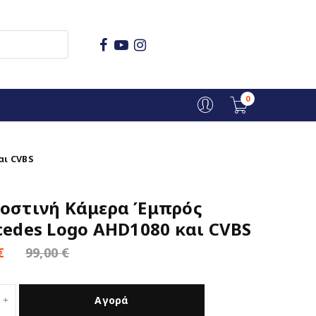
0
αι CVBS
οστινή Κάμερα Έμπρός
edes Logo AHD1080 και CVBS
€
99,00
€
Αγορά