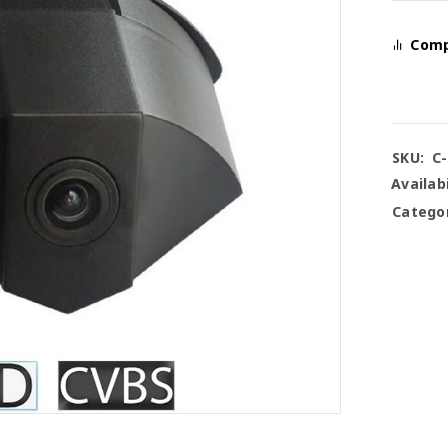
Com
SKU:
C
Availabi
Categor