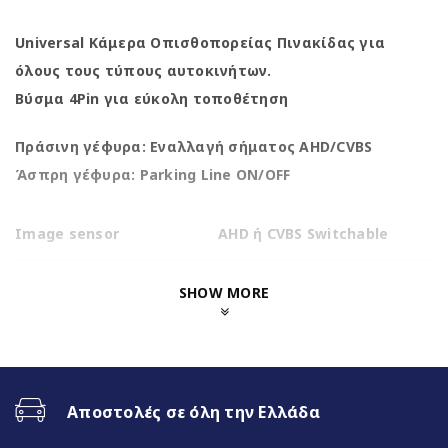
Universal Κάμερα Οπισθοπορείας Πινακίδας για
όλους τους τύπους αυτοκινήτων.
Βύσμα 4Pin για εύκολη τοποθέτηση
Πράσινη γέφυρα: Εναλλαγή σήματος AHD/CVBS
Άσπρη γέφυρα: Parking Line ON/OFF
Image sensor
AHD ή CVBS Switchable
TV System
AHD1080-25fps / CVBS-NTSC
SHOW MORE
Effective Pixels
1080(H) x 800(V)
Lens angle
diagonal 200°
Αποστολές σε όλη την Ελλάδα
View angle
horizontal 180° vertical 90°