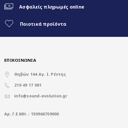
Ασφαλείς πληρωμές online
Power Source
DC12V
Ποιοτικά προϊόντα
Power Consumption
Max 120 mA
Operating Temperature
‘-20℃+70℃
Waterproof
IP68
ΕΠΙΚΟΙΝΩΝΙΑ
Terminal
4pin
Θηβών 144 Αγ. Ι. Ρέντης
Night Vision
YES
210 49 17 081
info@sound-evolution.gr
Parking lines
YES
Aρ. Γ.Ε.ΜΗ. : 150966709000