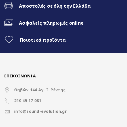
Screen)
Αποστολές σε όλη την Ελλάδα
Best Radio Tuner
Doldy Digital 5.1
Ασφαλείς πληρωμές online
Χαρακτηριστικά
Ποιοτικά προϊόντα
Operation System
Android 14
CPU
8-core Spectrum CPU @ 2.0GHz
ΕΠΙΚΟΙΝΩΝΙΑ
Ανάλυση οθόνης
2000*1200 2K Quad HD Screen
(pixels)
Θηβών 144 Αγ. Ι. Ρέντης
210 49 17 081
Μνήμη RAM
6GB DDR3
info@sound-evolution.gr
Μνήμη ROM
128GB