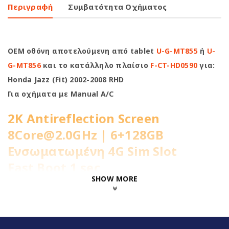
Περιγραφή
Συμβατότητα Οχήματος
OEM οθόνη αποτελούμενη από tablet
U-G-MT855
ή
U-
G-MT856
και το κατάλληλο πλαίσιο
F-CT-HD0590
για:
Honda Jazz (Fit) 2002-2008 RHD
Για οχήματα με Manual A/C
2K Antireflection Screen
8Core@2.0GHz | 6+128GB
Ενσωματωμένη 4G Sim Slot
Fast Boot 1 sec
SHOW MORE
Ασύρματο CarPlay & Ασύρματο
Android Auto
Διαχωρισμός Οθόνης (Split