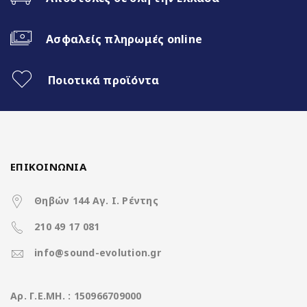
Ασφαλείς πληρωμές online
Χαρακτηριστικά
Ποιοτικά προϊόντα
Operation System
Android 13
CPU
8core ΜΤΚ 2.0GHz
ΕΠΙΚΟΙΝΩΝΙΑ
Διάσταση οθόνης
8.8ίντσες QLED screen
Θηβών 144 Αγ. Ι. Ρέντης
Ανάλυση οθόνης
210 49 17 081
1280*480 HD Screen
(pixels)
info@sound-evolution.gr
Μνήμη RAM
4GB DDR3
Aρ. Γ.Ε.ΜΗ. : 150966709000