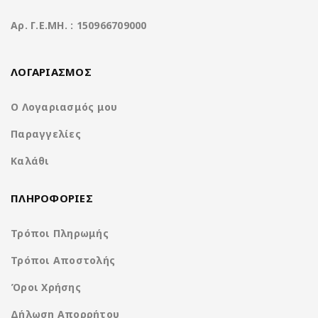
(Front L/R)
Aρ. Γ.Ε.ΜΗ. : 150966709000
Built-in Bluetooth
Ναι με υποστήριξη
for mobile hands-
αναπαραγωγής μουσικής A2DP
ΛΟΓΑΡΙΑΣΜΟΣ
free
Ο Λογαριασμός μου
USB port
Ναι, 2 υποδοχές
Παραγγελίες
Ναι, με ενσωματωμένο
Built in GPS
Καλάθι
πρόγραμμα πλοήγησης 2022-
function
2023
ΠΛΗΡΟΦΟΡΙΕΣ
Είσοδο κάμερα
οπισθοπορείας /
Ναι / Οχι
Τρόποι Πληρωμής
Μπροστινή
κάμερα
Τρόποι Αποστολής
Όροι Χρήσης
MP4,H.264,WMV,AVI,RM/RMVB,VOB
Video
κ.α.
Δήλωση Απορρήτου