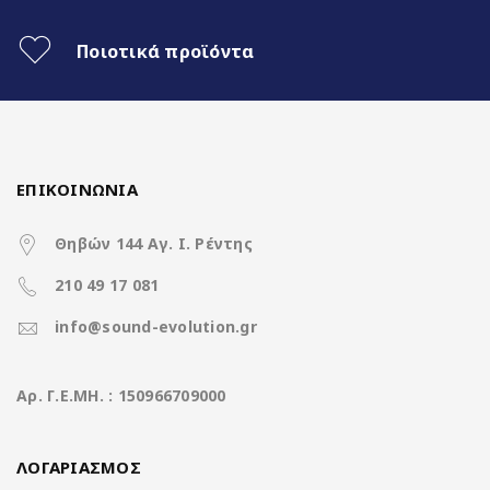
Qualcomm SnapDragon 662 8core
CPU
A53, 2.0GHz
Ποιοτικά προϊόντα
12.3 ίντσες Anti-reflection
Διάσταση οθόνης
screen
Ανάλυση οθόνης
ΕΠΙΚΟΙΝΩΝΙΑ
1920*720 Screen
(pixels)
Θηβών 144 Αγ. Ι. Ρέντης
Μνήμη RAM
8GB DDR3
210 49 17 081
Μνήμη ROM
128GB
info@sound-evolution.gr
SD Card
έως 128GB
Aρ. Γ.Ε.ΜΗ. : 150966709000
1 x Video input, 2 x Audio input, 1
x Rear Camera, 1 x Front Camera,
AV έξοδο/είσοδο
ΛΟΓΑΡΙΑΣΜΟΣ
USB video out x 2 με έξτρα
adapter