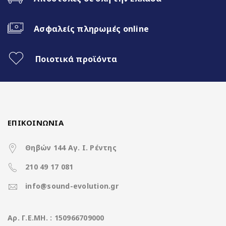
Operation System
Android13
Ασφαλείς πληρωμές online
up to 2.0GHz 8 Cores
CPU
(A75*2Core+A55*6Core)
Ποιοτικά προϊόντα
Διάσταση οθόνης
9 ίντσες
Ανάλυση οθόνης
1280*720 IPS Screen
(pixels)
ΕΠΙΚΟΙΝΩΝΙΑ
Μνήμη RAM
8GB DDR3
Θηβών 144 Αγ. Ι. Ρέντης
Μνήμη ROM
128GB
210 49 17 081
SD Card
Χωρίς υποδοχή
info@sound-evolution.gr
4*50Watt με
DSP
Ισχύς
Aρ. Γ.Ε.ΜΗ. : 150966709000
(επεξεργαστή ήχου)