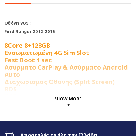
Οθόνη για :
Ford Ranger 2012-2016
8Core 8+128GB
Ενσωματωμένη 4G Sim Slot
Fast Boot 1 sec
Ασύρματο CarPlay & Ασύρματο Android
Auto
Διαχωρισμός Οθόνης (Split Screen)
RDS
DSP
SHOW MORE
RGB LED Φωτισμός πλήκτρων
Χαρακτηριστικά
Αποστολές σε όλη την Ελλάδα