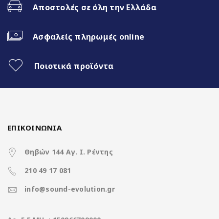
Αποστολές σε όλη την Ελλάδα
Χαρακτηριστικά
Ασφαλείς πληρωμές online
Operation System
Android13
Ποιοτικά προϊόντα
up to 2.0GHz 8 Cores
CPU
(A75*2Core+A55*6Core)
Διάσταση οθόνης
9 ίντσες
ΕΠΙΚΟΙΝΩΝΙΑ
Ανάλυση οθόνης
1280*720 IPS Screen
(pixels)
Θηβών 144 Αγ. Ι. Ρέντης
Μνήμη RAM
8GB DDR3
210 49 17 081
info@sound-evolution.gr
Μνήμη ROM
32GB
SD Card
Χωρίς υποδοχή