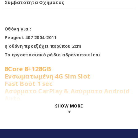
Συμβατότητα Οχήματος
Οθόνη για :
Peugeot 407 2004-2011
η οθόνη προεξέχει περίπου 2cm
Το εργοστασιακό ράδιο αδρανοποιείται
8Core 8+128GB
Ενσωματωμένη 4G Sim Slot
Fast Boot 1 sec
Ασύρματο CarPlay & Ασύρματο Android
Auto
Διαχωρισμός Οθόνης (Split Screen)
SHOW MORE
RDS
DSP
RGB LED Φωτισμός πλήκτρων