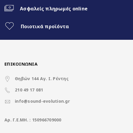
Ασφαλείς πληρωμές online
up to 2.0GHz 8 Cores
CPU
(A75*2Core+A55*6Core)
Ποιοτικά προϊόντα
Διάσταση οθόνης
9 ίντσες
Ανάλυση οθόνης
1280*720 IPS Screen
(pixels)
ΕΠΙΚΟΙΝΩΝΙΑ
Μνήμη RAM
8GB DDR3
Θηβών 144 Αγ. Ι. Ρέντης
Μνήμη ROM
128GB
210 49 17 081
SD Card
Χωρίς υποδοχή
info@sound-evolution.gr
4*50Watt με
DSP
Ισχύς
Aρ. Γ.Ε.ΜΗ. : 150966709000
(επεξεργαστή ήχου)