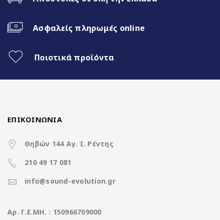
RDS
DSP
RGB LED Φωτισμός πλήκτρων
Ασφαλείς πληρωμές online
Χαρακτηριστικά
Ποιοτικά προϊόντα
Operation System
Android 13
up to 2.0GHz 8 Cores
CPU
ΕΠΙΚΟΙΝΩΝΙΑ
(A75*2Core+A55*6Core)
Θηβών 144 Αγ. Ι. Ρέντης
Διάσταση οθόνης
9 ίντσες
210 49 17 081
Ανάλυση οθόνης
1280*720 IPS Screen
info@sound-evolution.gr
(pixels)
Μνήμη RAM
8GB DDR3
Aρ. Γ.Ε.ΜΗ. : 150966709000