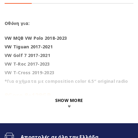
Οθόνη για:
VW MQB VW Polo 2018-2023
VW Tiguan 2017-2021
VW Golf 7 2017-2021
VW T-Roc 2017-2023
VW T-Cross 2019-2023
*Για οχήματα με composition color 6.5″ original radio
8Core 8+128GB
SHOW MORE
Ενσωματωμένη 4G Sim Slot
Fast Boot 1 sec
Ασύρματο CarPlay & Ασύρματο Android
Auto
Διαχωρισμός Οθόνης (Split Screen)
Αποστολές σε όλη την Ελλάδα