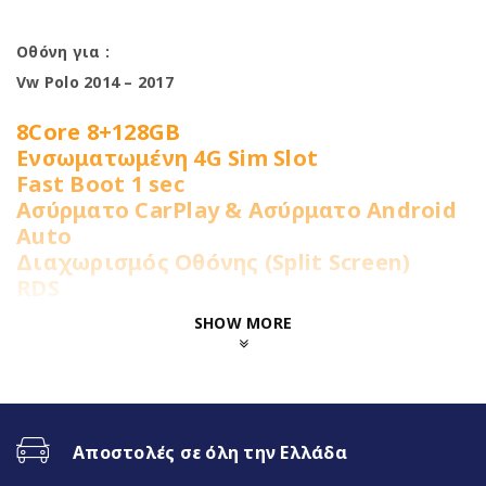
Οθόνη για :
Vw Polo 2014 – 2017
8Core 8+128GB
Ενσωματωμένη 4G Sim Slot
Fast Boot 1 sec
Ασύρματο CarPlay & Ασύρματο Android
Auto
Διαχωρισμός Οθόνης (Split Screen)
RDS
DSP
SHOW MORE
RGB LED Φωτισμός πλήκτρων
Χαρακτηριστικά
Αποστολές σε όλη την Ελλάδα
Operation System
Android13