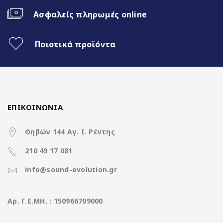
Ασφαλείς πληρωμές online
up to 2.0GHz 8 Cores
CPU
(A75*2Core+A55*6Core)
Ποιοτικά προϊόντα
Διάσταση οθόνης
9 ίντσες
Ανάλυση οθόνης
1280*720 IPS Screen
(pixels)
ΕΠΙΚΟΙΝΩΝΙΑ
Μνήμη RAM
8GB DDR3
Θηβών 144 Αγ. Ι. Ρέντης
Μνήμη ROM
128GB
210 49 17 081
SD Card
Χωρίς υποδοχή
info@sound-evolution.gr
4*50Watt με
DSP
Ισχύς
Aρ. Γ.Ε.ΜΗ. : 150966709000
(επεξεργαστή ήχου)