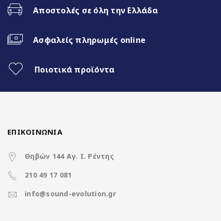
Android Auto
Αποστολές σε όλη την Ελλάδα
Διαχωρισμός Οθόνης (Split Screen)
Ασφαλείς πληρωμές online
RGB φωτισμός πλήκτρων
Ποιοτικά προϊόντα
3 Διαφορετικά θέματα
CPU Cooling Fan
4x50Watt με DSP
ΕΠΙΚΟΙΝΩΝΙΑ
Θηβών 144 Αγ. Ι. Ρέντης
210 49 17 081
Χαρακτηριστικά
info@sound-evolution.gr
Operation System
Android 14