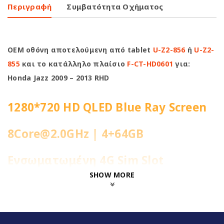
Περιγραφή
Συμβατότητα Οχήματος
OEM οθόνη αποτελούμενη από tablet
U-Ζ2-856
ή
U-Ζ2-
855
και το κατάλληλο πλαίσιο
F-CT-HD0601
για:
Honda Jazz 2009 – 2013 RHD
1280*720 HD QLED Blue Ray Screen
8Core@2.0GHz | 4+64GB
Ενσωματωμένη 4G Sim Slot
SHOW MORE
Fast Boot 1 sec
Ασύρματο CarPlay & Ασύρματο