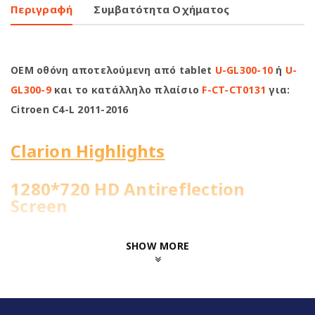
Περιγραφή
Συμβατότητα Οχήματος
OEM οθόνη αποτελούμενη από tablet
U-GL300-10
ή
U-
GL300-9
και το κατάλληλο πλαίσιο
F-CT-CT0131
για:
Citroen C4-L 2011-2016
Clarion Highlights
1280*720 HD Antireflection
Screen
4Core@1.51GHz | 2+32GB
SHOW MORE
WiFi Built-in