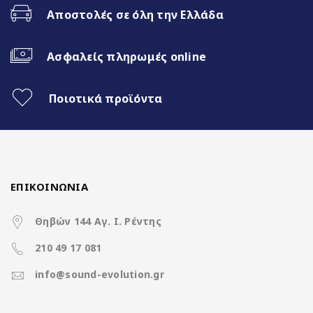
Fast Boot 1 sec
Αποστολές σε όλη την Ελλάδα
Ασύρματο CarPlay & Ασύρματο
Android Auto
Ασφαλείς πληρωμές online
32Band EQ
Ποιοτικά προϊόντα
Χαρακτηριστικά
ΕΠΙΚΟΙΝΩΝΙΑ
Θηβών 144 Αγ. Ι. Ρέντης
Operation System
Clarion Os Android
210 49 17 081
info@sound-evolution.gr
Rockchip RK3066 4Core A35
CPU
@ 1.5Ghz