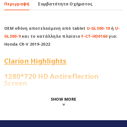
Περιγραφή
Συμβατότητα Οχήματος
OEM οθόνη αποτελούμενη από tablet
U-GL300-10
ή
U-
GL300-9
και το κατάλληλο πλαίσιο
F-CT-HD0160
για:
Honda CR-V 2019-2022
Clarion Highlights
1280*720 HD Antireflection
Screen
4Core@1.51GHz | 2+32GB
SHOW MORE
WiFi Built-in