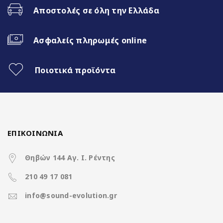
Fast Boot 1 sec
Αποστολές σε όλη την Ελλάδα
Ασύρματο CarPlay & Ασύρματο
Android Auto
Ασφαλείς πληρωμές online
32Band EQ
Ποιοτικά προϊόντα
Χαρακτηριστικά
ΕΠΙΚΟΙΝΩΝΙΑ
Θηβών 144 Αγ. Ι. Ρέντης
Operation System
Clarion Os Android
210 49 17 081
info@sound-evolution.gr
Rockchip RK3066 4Core A35
CPU
@ 1.5Ghz