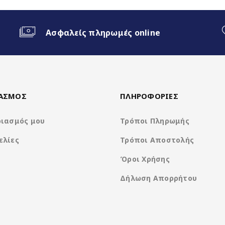
ο Android Auto
Ασφαλείς πληρωμές online
ΙΑΣΜΟΣ
ΠΛΗΡΟΦΟΡΙΕΣ
ριασμός μου
Τρόποι Πληρωμής
ελίες
Τρόποι Αποστολής
Clarion Os Android
Όροι Χρήσης
Δήλωση Απορρήτου
Rockchip RK3066 4Core A35 @ 1.5Ghz
1280*800 IPS Display