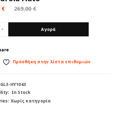
0
€
269,00
€
Αγορά
pare
Πρόσθήκη στην λίστα επιθυμιών
-GL3-HY1043
lity:
In Stock
ies:
Χωρίς κατηγορία