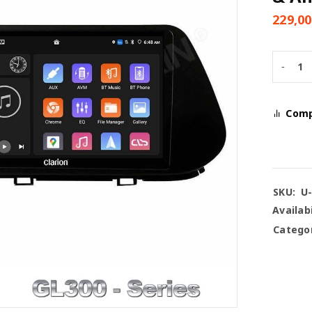
229,0
Com
SKU:
U
Availabi
Categor