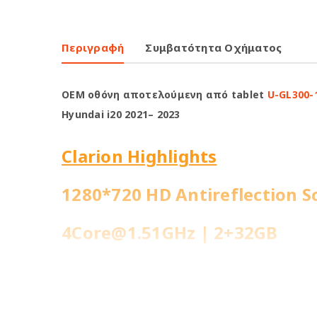
Περιγραφή
Συμβατότητα Οχήματος
OEM οθόνη αποτελούμενη από tablet
U-GL300-
Hyundai i20 2021– 2023
Clarion Highlights
1280*720 HD Antireflection S
4Core@1.51GHz | 2+32GB
WiFi Built-in
Fast Boot 1 sec