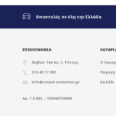
Ασύρματο CarPlay & Ασύρματ
Αποστολές σε όλη την Ελλάδα
32Band EQ
Χαρακτηριστικά
ΕΠΙΚΟΙΝΩΝΙΑ
ΛΟΓΑΡ
Θηβών 144 Αγ. Ι. Ρέντης
Ο Λογα
210 49 17 081
Παραγγ
Operation System
info@sound-evolution.gr
Καλάθι
CPU
Aρ. Γ.Ε.ΜΗ. : 150966709000
Ανάλυση οθόνης (pixels)