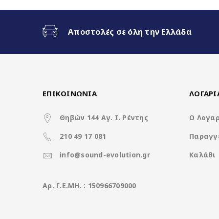
Ασύρματο CarPlay & Ασύρματ
Αποστολές σε όλη την Ελλάδα
32Band EQ
Χαρακτηριστικά
ΕΠΙΚΟΙΝΩΝΙΑ
ΛΟΓΑΡ
Θηβών 144 Αγ. Ι. Ρέντης
Ο Λογα
210 49 17 081
Παραγγ
Operation System
info@sound-evolution.gr
Καλάθι
CPU
Aρ. Γ.Ε.ΜΗ. : 150966709000
Ανάλυση οθόνης (pixels)