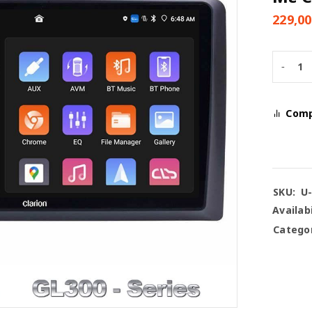
229,0
Com
SKU:
U
Availabi
Categor