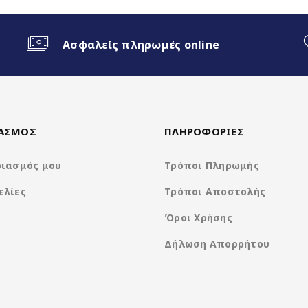
ο Android Auto
Ασφαλείς πληρωμές online
ΙΑΣΜΟΣ
ΠΛΗΡΟΦΟΡΙΕΣ
ριασμός μου
Τρόποι Πληρωμής
ελίες
Τρόποι Αποστολής
Clarion Os Android
Όροι Χρήσης
Δήλωση Απορρήτου
Rockchip RK3066 4Core A35 @ 1.5Ghz
1280*800 IPS Display