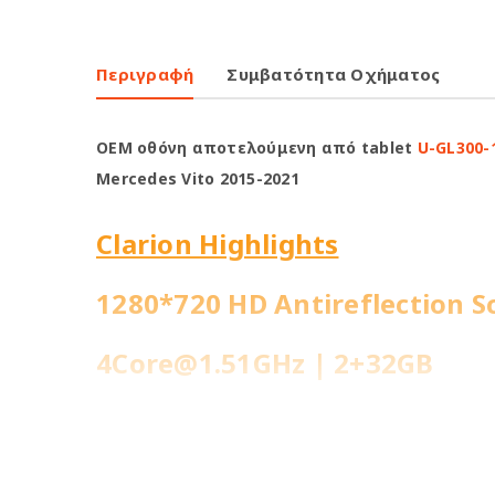
Περιγραφή
Συμβατότητα Οχήματος
OEM οθόνη αποτελούμενη από tablet
U-GL300-
Mercedes Vito 2015-2021
Clarion Highlights
1280*720 HD Antireflection S
4Core@1.51GHz | 2+32GB
WiFi Built-in
Fast Boot 1 sec