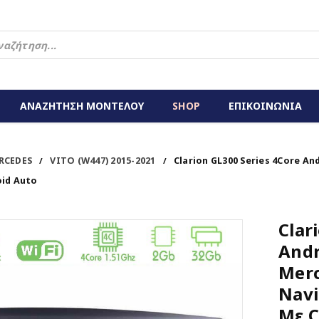
ΑΝΑΖΗΤΗΣΗ ΜΟΝΤΕΛΟΥ
SHOP
ΕΠΙΚΟΙΝΩΝΙΑ
RCEDES
VITO (W447) 2015-2021
Clarion GL300 Series 4Core An
/
/
oid Auto
Clar
Andr
Merc
Navi
Με C