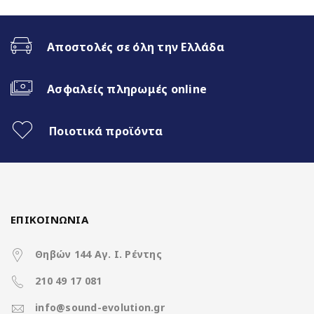
Fast Boot 1 sec
Αποστολές σε όλη την Ελλάδα
Ασύρματο CarPlay & Ασύρματο
Android Auto
Ασφαλείς πληρωμές online
32Band EQ
Ποιοτικά προϊόντα
Χαρακτηριστικά
ΕΠΙΚΟΙΝΩΝΙΑ
Θηβών 144 Αγ. Ι. Ρέντης
Operation System
Clarion Os Android
210 49 17 081
info@sound-evolution.gr
Rockchip RK3066 4Core A35