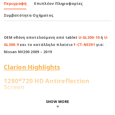
Περιγραφή
Επιπλέον Πληροφορίες
Συμβατότητα Οχήματος
OEM οθόνη αποτελούμενη από tablet
U-GL300-10
ή
U-
GL300-9
και το κατάλληλο πλαίσιο
F-CT-NS391
για:
Nissan NV200 2009 – 2019
Clarion Highlights
1280*720 HD Antireflection
Screen
4Core@1.51GHz | 2+32GB
SHOW MORE
WiFi Built-in