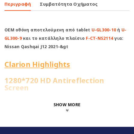
Περιγραφή
Συμβατότητα Οχήματος
OEM οθόνη αποτελούμενη από tablet
U-GL300-10
ή
U-
GL300-9
και το κατάλληλο πλαίσιο
F-CT-NS2114
για:
Nissan Qashqai J12 2021-&gt
Clarion Highlights
1280*720 HD Antireflection
Screen
4Core@1.51GHz | 2+32GB
SHOW MORE
WiFi Built-in