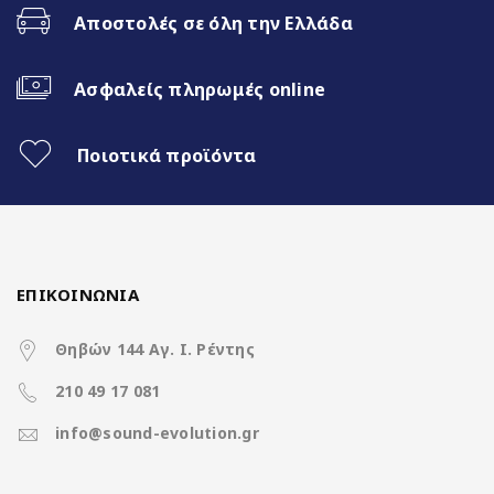
Fast Boot 1 sec
Αποστολές σε όλη την Ελλάδα
Ασύρματο CarPlay & Ασύρματο
Android Auto
Ασφαλείς πληρωμές online
32Band EQ
Ποιοτικά προϊόντα
Χαρακτηριστικά
ΕΠΙΚΟΙΝΩΝΙΑ
Θηβών 144 Αγ. Ι. Ρέντης
Operation System
Clarion Os Android
210 49 17 081
info@sound-evolution.gr
Rockchip RK3066 4Core A35
CPU
@ 1.5Ghz