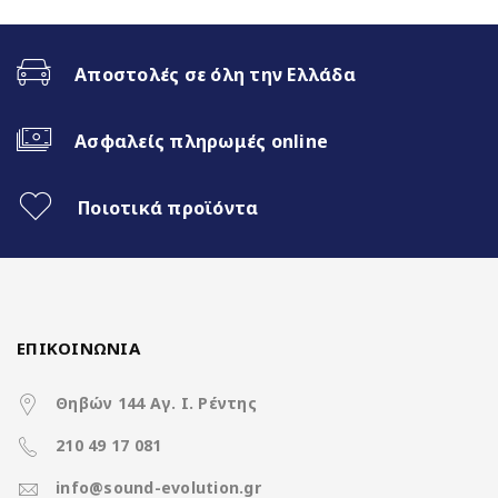
WiFi Built-in
Αποστολές σε όλη την Ελλάδα
Fast Boot 1 sec
Ασφαλείς πληρωμές online
Ασύρματο CarPlay & Ασύρματο
Android Auto
Ποιοτικά προϊόντα
32Band EQ
Χαρακτηριστικά
ΕΠΙΚΟΙΝΩΝΙΑ
Θηβών 144 Αγ. Ι. Ρέντης
210 49 17 081
Operation System
Clarion Os Android
info@sound-evolution.gr