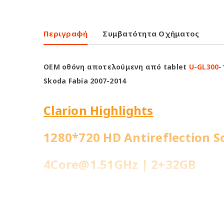
Περιγραφή
Συμβατότητα Οχήματος
OEM οθόνη αποτελούμενη από tablet
U-GL300-
Skoda Fabia 2007-2014
Clarion Highlights
1280*720 HD Antireflection S
4Core@1.51GHz | 2+32GB
WiFi Built-in
Fast Boot 1 sec