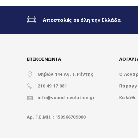
Ασύρματο CarPlay & Ασύρματ
Αποστολές σε όλη την Ελλάδα
32Band EQ
Χαρακτηριστικά
ΕΠΙΚΟΙΝΩΝΙΑ
ΛΟΓΑΡ
Θηβών 144 Αγ. Ι. Ρέντης
Ο Λογα
210 49 17 081
Παραγγ
Operation System
info@sound-evolution.gr
Καλάθι
CPU
Aρ. Γ.Ε.ΜΗ. : 150966709000
Ανάλυση οθόνης (pixels)