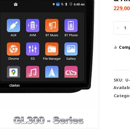
229,0
Com
SKU:
U
Availabi
Categor