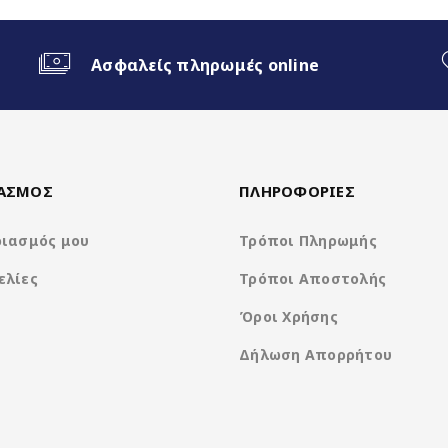
ο Android Auto
Ασφαλείς πληρωμές online
ΙΑΣΜΟΣ
ΠΛΗΡΟΦΟΡΙΕΣ
ριασμός μου
Τρόποι Πληρωμής
ελίες
Τρόποι Αποστολής
Clarion Os Android
Όροι Χρήσης
Δήλωση Απορρήτου
Rockchip RK3066 4Core A35 @ 1.5Ghz
1280*800 IPS Display