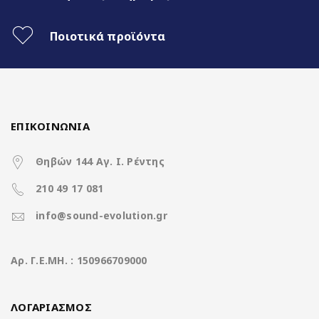
Ασύρματο CarPlay & Ασύρματο
Android Auto
Ποιοτικά προϊόντα
32Band EQ
ΕΠΙΚΟΙΝΩΝΙΑ
Χαρακτηριστικά
Θηβών 144 Αγ. Ι. Ρέντης
210 49 17 081
info@sound-evolution.gr
Operation System
Clarion Os Android
Aρ. Γ.Ε.ΜΗ. : 150966709000
Rockchip RK3066 4Core A35 @
CPU
1.5Ghz
ΛΟΓΑΡΙΑΣΜΟΣ
Ανάλυση οθόνης
1280*800 IPS Display