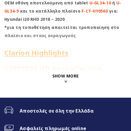
OEM οθόνη αποτελούμενη από tablet
U-GL34-10
ή
U-
GL34-9
και το κατάλληλο πλαίσιο
F-CT-HY0560
για:
Hyundai i20 RHD 2018 – 2020
*για τη τοποθέτηση απαιτείται τροποποίηση στο
πλαίσιο και στους αεραγωγούς
Clarion Highlights
1280*720 HD Antireflection
Screen
SHOW MORE
4Core@1.51GHz | 4+64GB
WiFi Built-in
Αποστολές σε όλη την Ελλάδα
Fast Boot 1 sec
Ασφαλείς πληρωμές online