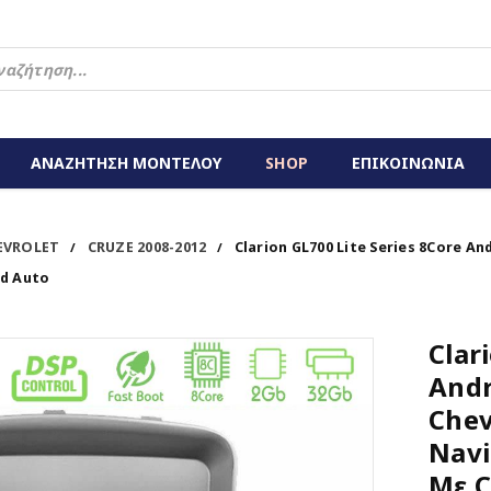
ΑΝΑΖΗΤΗΣΗ ΜΟΝΤΕΛΟΥ
SHOP
ΕΠΙΚΟΙΝΩΝΙΑ
EVROLET
CRUZE 2008-2012
Clarion GL700 Lite Series 8Core An
/
/
id Auto
Clar
Andr
Chev
Navi
Με C