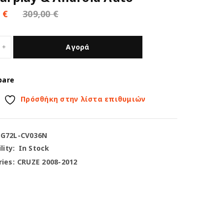
0
€
309,00
€
Αγορά
pare
Πρόσθήκη στην λίστα επιθυμιών
-G72L-CV036N
lity:
In Stock
ies:
CRUZE 2008-2012