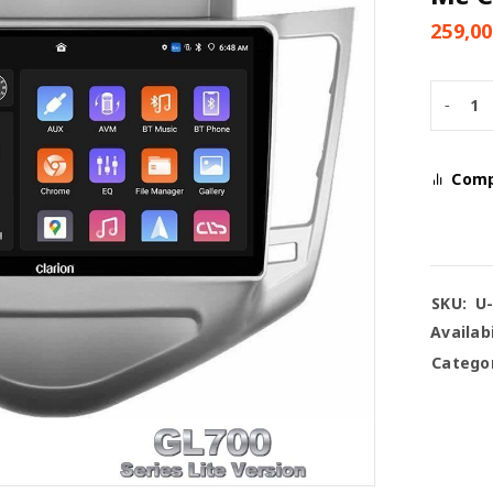
259,0
Com
SKU:
U
Availabi
Categor