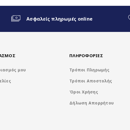
 Android Auto
Ασφαλείς πληρωμές online
een)
ΙΑΣΜΟΣ
ΠΛΗΡΟΦΟΡΙΕΣ
ριασμός μου
Τρόποι Πληρωμής
ελίες
Τρόποι Αποστολής
Όροι Χρήσης
Δήλωση Απορρήτου
Clarion Os Android
8Core UIS8581A @ 1.6Ghz