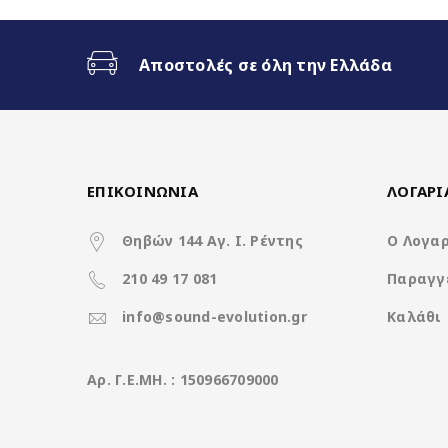
Ασύρματο CarPlay & Ασύρματο
Αποστολές σε όλη την Ελλάδα
Διαχωρισμός Οθόνης (Split Scr
3 Διαφορετικά θέματα
ΕΠΙΚΟΙΝΩΝΙΑ
ΛΟΓΑΡ
4x50Watt με DSP
Θηβών 144 Αγ. Ι. Ρέντης
Ο Λογα
210 49 17 081
Παραγγ
Χαρακτηριστικά
info@sound-evolution.gr
Καλάθι
Operation System
Aρ. Γ.Ε.ΜΗ. : 150966709000
CPU