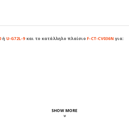
0
ή
U-G72L-9
και το κατάλληλο πλαίσιο
F-CT-CV036N
για:
SHOW MORE