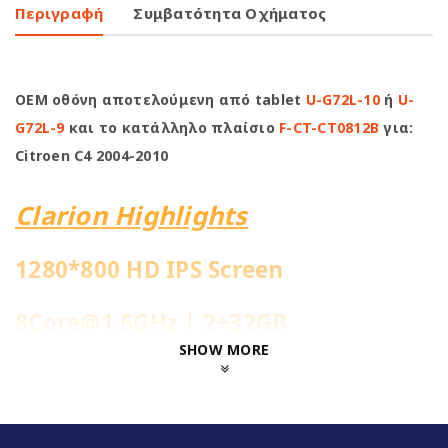
Περιγραφή
Συμβατότητα Οχήματος
OEM οθόνη αποτελούμενη από tablet
U-G72L-10
ή
U-
G72L-9
και το κατάλληλο πλαίσιο
F-CT-CT0812B
για:
Citroen C4 2004-2010
Clarion Highlights
1280*800 HD IPS Screen
8Core@1.6GHz | 2+32GB
SHOW MORE
Ενσωματωμένη 4G Sim Slot
Fast Boot 1-2sec