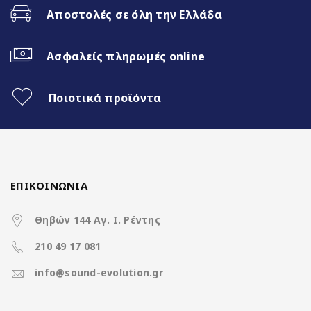
Αποστολές σε όλη την Ελλάδα
Ασύρματο CarPlay & Ασύρματο
Android Auto
Ασφαλείς πληρωμές online
Διαχωρισμός Οθόνης (Split Screen)
Ποιοτικά προϊόντα
3 Διαφορετικά θέματα
4x50Watt με DSP
ΕΠΙΚΟΙΝΩΝΙΑ
Χαρακτηριστικά
Θηβών 144 Αγ. Ι. Ρέντης
210 49 17 081
Operation System
Clarion Os Android
info@sound-evolution.gr
CPU
8Core UIS8581A @ 1.6Ghz