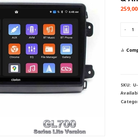
259,0
Com
SKU:
U
Availabi
Categor