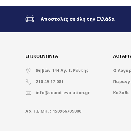
Ενσωματωμένη 4G Sim Slot
Αποστολές σε όλη την Ελλάδα
Fast Boot 1-2sec
Ασύρματο CarPlay & Ασύρματο
Διαχωρισμός Οθόνης (Split Scr
ΕΠΙΚΟΙΝΩΝΙΑ
ΛΟΓΑΡ
3 Διαφορετικά θέματα
Θηβών 144 Αγ. Ι. Ρέντης
Ο Λογα
4x50Watt με DSP
210 49 17 081
Παραγγ
info@sound-evolution.gr
Καλάθι
Χαρακτηριστικά
Aρ. Γ.Ε.ΜΗ. : 150966709000
Operation System