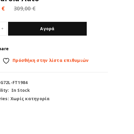
0
€
309,00
€
Αγορά
pare
Πρόσθήκη στην λίστα επιθυμιών
-G72L-FT1984
lity:
In Stock
ies:
Χωρίς κατηγορία