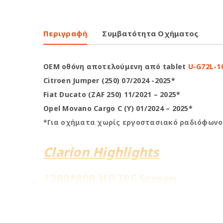
Περιγραφή
Συμβατότητα Οχήματος
OEM οθόνη αποτελούμενη από tablet
U-G72L-1
Citroen Jumper (250) 07/2024 -2025*
Fiat Ducato (ZAF 250) 11/2021 – 2025*
Opel Movano Cargo C (Y) 01/2024 – 2025*
*Για οχήματα χωρίς εργοστασιακό ραδιόφωνο
Clarion Highlights
1280*800 HD IPS Screen
8Core@1.6GHz | 2+32GB