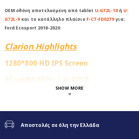
OEM οθόνη αποτελούμενη από tablet
U-G72L-10
ή
U-
G72L-9
και το κατάλληλο πλαίσιο
F-CT-FD0279
για:
Ford Ecosport 2018-2020
Clarion Highlights
1280*800 HD IPS Screen
8Core@1.6GHz | 2+32GB
SHOW MORE
Ενσωματωμένη 4G Sim Slot
Fast Boot 1-2sec
Αποστολές σε όλη την Ελλάδα
Ασύρματο CarPlay & Ασύρματο
Android Auto