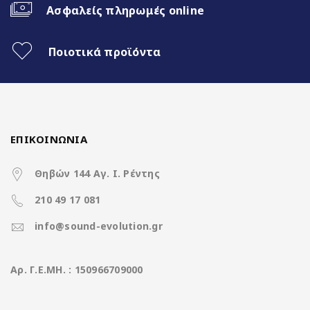
Ασφαλείς πληρωμές online
Διαχωρισμός Οθόνης (Split Screen)
Ποιοτικά προϊόντα
3 Διαφορετικά θέματα
4x50Watt με DSP
ΕΠΙΚΟΙΝΩΝΙΑ
Χαρακτηριστικά
Θηβών 144 Αγ. Ι. Ρέντης
210 49 17 081
Operation System
Clarion Os Android
info@sound-evolution.gr
CPU
8Core UIS8581A @ 1.6Ghz
Aρ. Γ.Ε.ΜΗ. : 150966709000
Ανάλυση οθόνης
1280*800 IPS Display
(pixels)