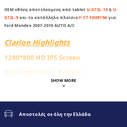
OEM οθόνη αποτελούμενη από tablet
U-G72L-10
ή
U-
G72L-9
και το κατάλληλο πλαίσιο
F-CT-FD0919A
για:
Ford Mondeo 2007-2010 AUTO A/C
Clarion Highlights
1280*800 HD IPS Screen
8Core@1.6GHz | 2+32GB
SHOW MORE
Ενσωματωμένη 4G Sim Slot
Fast Boot 1-2sec
Αποστολές σε όλη την Ελλάδα
Ασύρματο CarPlay & Ασύρματο
Android Auto