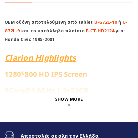
OEM οθόνη αποτελούμενη από tablet
U-G72L-10
ή
U-
G72L-9
και το κατάλληλο πλαίσιο
F-CT-HD2124
για:
Honda Civic 1995-2001
Clarion Highlights
1280*800 HD IPS Screen
8Core@1.6GHz | 2+32GB
SHOW MORE
Ενσωματωμένη 4G Sim Slot
Fast Boot 1-2sec
Αποστολές σε όλη την Ελλάδα