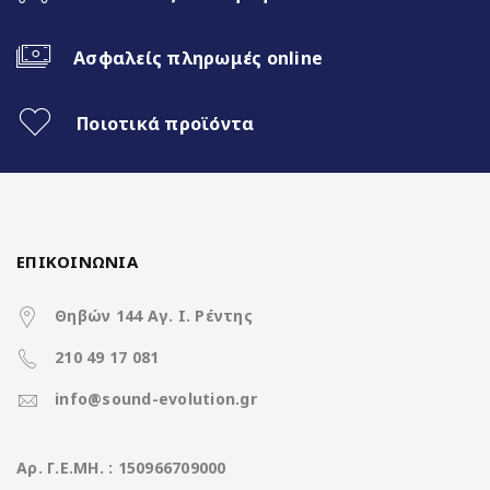
Ασύρματο CarPlay & Ασύρματο
Android Auto
Ασφαλείς πληρωμές online
Διαχωρισμός Οθόνης (Split Screen)
Ποιοτικά προϊόντα
3 Διαφορετικά θέματα
4x50Watt με DSP
ΕΠΙΚΟΙΝΩΝΙΑ
Χαρακτηριστικά
Θηβών 144 Αγ. Ι. Ρέντης
210 49 17 081
Operation System
Clarion Os Android
info@sound-evolution.gr
CPU
8Core UIS8581A @ 1.6Ghz
Aρ. Γ.Ε.ΜΗ. : 150966709000