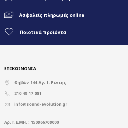
Ασύρματο CarPlay & Ασύρματο
Android Auto
Ασφαλείς πληρωμές online
Διαχωρισμός Οθόνης (Split Screen)
Ποιοτικά προϊόντα
3 Διαφορετικά θέματα
4x50Watt με DSP
ΕΠΙΚΟΙΝΩΝΙΑ
Χαρακτηριστικά
Θηβών 144 Αγ. Ι. Ρέντης
210 49 17 081
Operation System
Clarion Os Android
info@sound-evolution.gr
CPU
8Core UIS8581A @ 1.6Ghz
Aρ. Γ.Ε.ΜΗ. : 150966709000