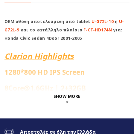
OEM οθόνη αποτελούμενη από tablet
U-G72L-10
ή
U-
G72L-9
και το κατάλληλο πλαίσιο
F-CT-HD174N
για:
Honda Civic Sedan 4Door 2001-2005
Clarion Highlights
1280*800 HD IPS Screen
8Core@1.6GHz | 2+32GB
SHOW MORE
Ενσωματωμένη 4G Sim Slot
Fast Boot 1-2sec
Αποστολές σε όλη την Ελλάδα