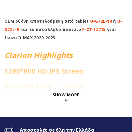
OEM οθόνη αποτελούμενη από tablet
U-G72L-10
ή
U-
G72L-9
και το κατάλληλο πλαίσιο
F-CT-IZ715
για:
Isuzu D-MAX 2020-2023
Clarion Highlights
1280*800 HD IPS Screen
8Core@1.6GHz | 2+32GB
SHOW MORE
Ενσωματωμένη 4G Sim Slot
Fast Boot 1-2sec
Αποστολές σε όλη την Ελλάδα