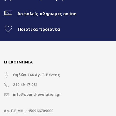
Ασύρματο CarPlay & Ασύρματο
Android Auto
Ασφαλείς πληρωμές online
Διαχωρισμός Οθόνης (Split Screen)
Ποιοτικά προϊόντα
3 Διαφορετικά θέματα
4x50Watt με DSP
ΕΠΙΚΟΙΝΩΝΙΑ
Χαρακτηριστικά
Θηβών 144 Αγ. Ι. Ρέντης
210 49 17 081
Operation System
Clarion Os Android
info@sound-evolution.gr
CPU
8Core UIS8581A @ 1.6Ghz
Aρ. Γ.Ε.ΜΗ. : 150966709000