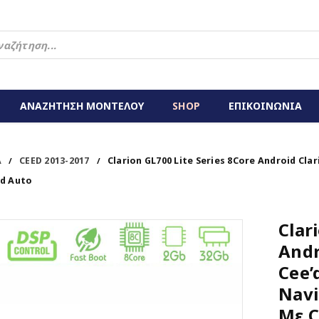
ΑΝΑΖΗΤΗΣΗ ΜΟΝΤΕΛΟΥ
SHOP
ΕΠΙΚΟΙΝΩΝΙΑ
A
CEED 2013-2017
Clarion GL700 Lite Series 8Core Android Cla
/
/
id Auto
Clar
Andr
Cee’
Navi
Με C