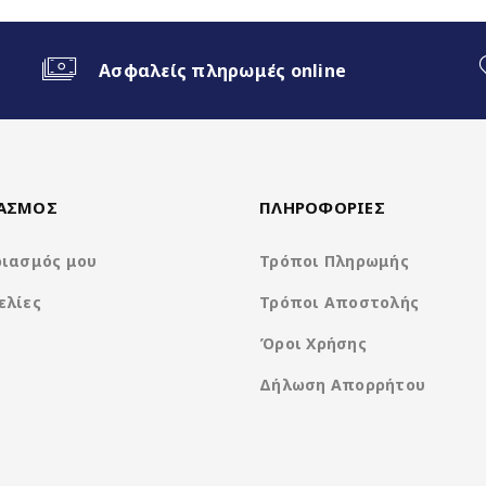
 Android Auto
Ασφαλείς πληρωμές online
een)
ΙΑΣΜΟΣ
ΠΛΗΡΟΦΟΡΙΕΣ
ριασμός μου
Τρόποι Πληρωμής
ελίες
Τρόποι Αποστολής
Όροι Χρήσης
Δήλωση Απορρήτου
Clarion Os Android
8Core UIS8581A @ 1.6Ghz