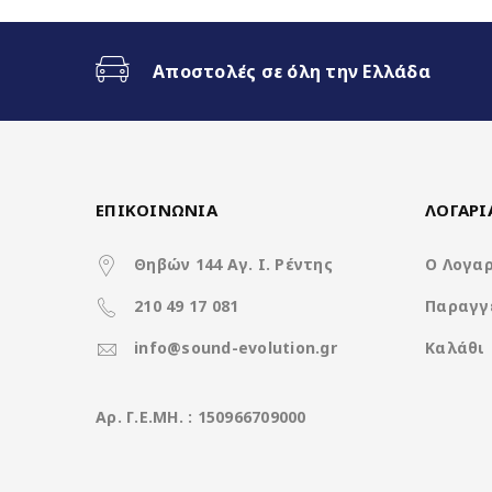
Fast Boot 1-2sec
Ασύρματο CarPlay & Ασύρματο
Αποστολές σε όλη την Ελλάδα
Διαχωρισμός Οθόνης (Split Scr
3 Διαφορετικά θέματα
ΕΠΙΚΟΙΝΩΝΙΑ
ΛΟΓΑΡ
4x50Watt με DSP
Θηβών 144 Αγ. Ι. Ρέντης
Ο Λογα
210 49 17 081
Παραγγ
info@sound-evolution.gr
Καλάθι
Χαρακτηριστικά
Aρ. Γ.Ε.ΜΗ. : 150966709000
Operation System
CPU