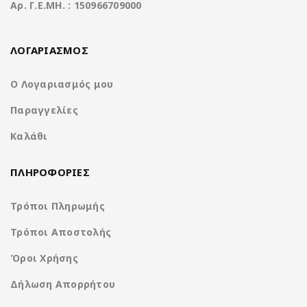
Aρ. Γ.Ε.ΜΗ. : 150966709000
Χαρακτηριστικά
ΛΟΓΑΡΙΑΣΜΟΣ
Ο Λογαριασμός μου
Operation System
Clarion Os Android
Παραγγελίες
CPU
8Core UIS8581A @ 1.6Ghz
Καλάθι
Ανάλυση οθόνης
1280*800 IPS Display
ΠΛΗΡΟΦΟΡΙΕΣ
(pixels)
Τρόποι Πληρωμής
Μνήμη RAM
2GB DDR3
Τρόποι Αποστολής
Μνήμη ROM
32GB
Όροι Χρήσης
SD Card
Χωρίς υποδοχή
Δήλωση Απορρήτου