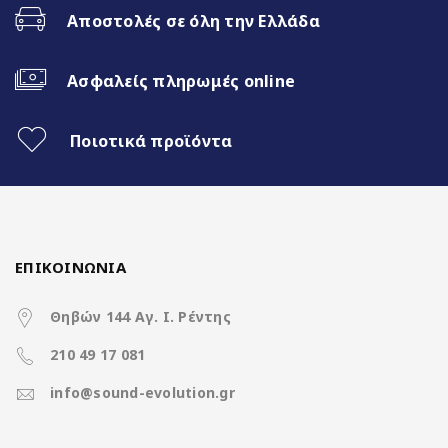
Αποστολές σε όλη την Ελλάδα
1280*800 HD IPS Screen
8Core@1.6GHz | 2+32GB
Ασφαλείς πληρωμές online
Ενσωματωμένη 4G Sim Slot
Ποιοτικά προϊόντα
Fast Boot 1-2sec
Ασύρματο CarPlay & Ασύρματο
Android Auto
ΕΠΙΚΟΙΝΩΝΙΑ
Διαχωρισμός Οθόνης (Split Screen)
Θηβών 144 Αγ. Ι. Ρέντης
210 49 17 081
3 Διαφορετικά θέματα
info@sound-evolution.gr
4x50Watt με DSP