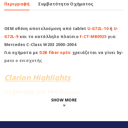
Περιγραφή
Συμβατότητα Οχήματος
OEM οθόνη αποτελούμενη από tablet
U-G72L-10
ή
U-
G72L-9
και το κατάλληλο πλαίσιο
F-CT-MB0925
για:
Mercedes C-Class W203 2000-2004
Για οχήματα με
D2B fiber optic
χρειάζεται να γίνει by-
pass ο ενισχυτής
Clarion Highlights
1280*800 HD IPS Screen
SHOW MORE
8Core@1.6GHz | 2+32GB
Ενσωματωμένη 4G Sim Slot