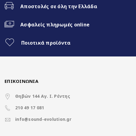
Αποστολές σε όλη την Ελλάδα
Fast Boot 1-2sec
Ασφαλείς πληρωμές online
Ασύρματο CarPlay & Ασύρματο
Android Auto
Ποιοτικά προϊόντα
Διαχωρισμός Οθόνης (Split Screen)
3 Διαφορετικά θέματα
4x50Watt με DSP
ΕΠΙΚΟΙΝΩΝΙΑ
Θηβών 144 Αγ. Ι. Ρέντης
210 49 17 081
Χαρακτηριστικά
info@sound-evolution.gr
Operation System
Clarion Os Android