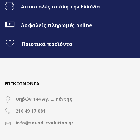
Αποστολές σε όλη την Ελλάδα
Ασύρματο CarPlay & Ασύρματο
Android Auto
Ασφαλείς πληρωμές online
Διαχωρισμός Οθόνης (Split Screen)
Ποιοτικά προϊόντα
3 Διαφορετικά θέματα
4x50Watt με DSP
ΕΠΙΚΟΙΝΩΝΙΑ
Χαρακτηριστικά
Θηβών 144 Αγ. Ι. Ρέντης
210 49 17 081
Operation System
Clarion Os Android
info@sound-evolution.gr
CPU
8Core UIS8581A @ 1.6Ghz