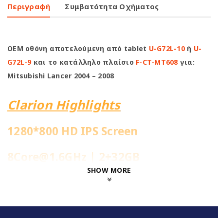
Περιγραφή
Συμβατότητα Οχήματος
OEM οθόνη αποτελούμενη από tablet
U-G72L-10
ή
U-
G72L-9
και το κατάλληλο πλαίσιο
F-CT-MT608
για:
Mitsubishi Lancer 2004 – 2008
Clarion Highlights
1280*800 HD IPS Screen
8Core@1.6GHz | 2+32GB
SHOW MORE
Ενσωματωμένη 4G Sim Slot
Fast Boot 1-2sec