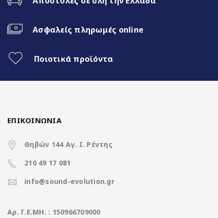
Αποστολές σε όλη την Ελλάδα
Ασύρματο CarPlay & Ασύρματο
Android Auto
Ασφαλείς πληρωμές online
Διαχωρισμός Οθόνης (Split Screen)
Ποιοτικά προϊόντα
3 Διαφορετικά θέματα
4x50Watt με DSP
ΕΠΙΚΟΙΝΩΝΙΑ
Χαρακτηριστικά
Θηβών 144 Αγ. Ι. Ρέντης
210 49 17 081
Operation System
Clarion Os Android
info@sound-evolution.gr
CPU
8Core UIS8581A @ 1.6Ghz
Aρ. Γ.Ε.ΜΗ. : 150966709000