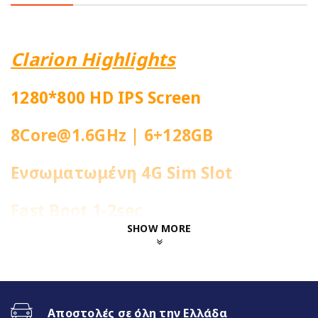
Clarion Highlights
1280*800 HD IPS Screen
8Core@1.6GHz | 6+128GB
Ενσωματωμένη 4G Sim Slot
Fast Boot 1-2sec
SHOW MORE
Ασύρματο CarPlay & Ασύρματο
Android Auto
Διαχωρισμός Οθόνης (Split Screen)
Αποστολές σε όλη την Ελλάδα