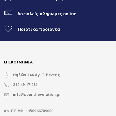
3 Διαφορετικά θέματα
Ασφαλείς πληρωμές online
4x50Watt με DSP
Ποιοτικά προϊόντα
Χαρακτηριστικά
ΕΠΙΚΟΙΝΩΝΙΑ
Operation System
Clarion Os Android
Θηβών 144 Αγ. Ι. Ρέντης
CPU
8Core UIS8581A @ 1.6Ghz
210 49 17 081
Ανάλυση οθόνης
1280*800 IPS Display
info@sound-evolution.gr
(pixels)
Μνήμη RAM
6GB DDR3
Aρ. Γ.Ε.ΜΗ. : 150966709000