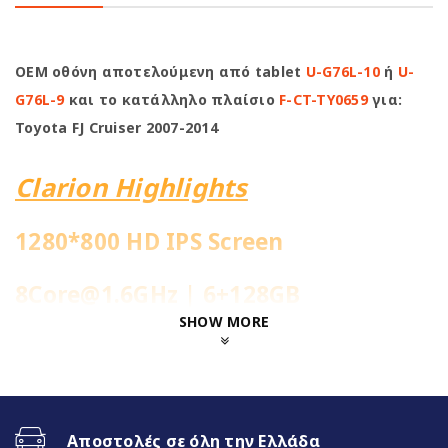
OEM οθόνη αποτελούμενη από tablet
U-G76L-10
ή
U-
G76L-9
και το κατάλληλο πλαίσιο
F-CT-TY0659
για:
Toyota FJ Cruiser 2007-2014
Clarion Highlights
1280*800 HD IPS Screen
8Core@1.6GHz | 6+128GB
SHOW MORE
Ενσωματωμένη 4G Sim Slot
Fast Boot 1-2sec
Αποστολές σε όλη την Ελλάδα