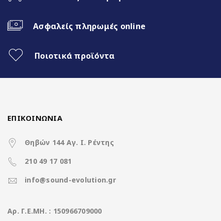
Ασύρματο CarPlay & Ασύρματο
Android Auto
Ασφαλείς πληρωμές online
Διαχωρισμός Οθόνης (Split Screen)
Ποιοτικά προϊόντα
3 Διαφορετικά θέματα
4x50Watt με DSP
ΕΠΙΚΟΙΝΩΝΙΑ
Χαρακτηριστικά
Θηβών 144 Αγ. Ι. Ρέντης
210 49 17 081
Operation System
Clarion Os Android
info@sound-evolution.gr
CPU
8Core UIS8581A @ 1.6Ghz
Aρ. Γ.Ε.ΜΗ. : 150966709000