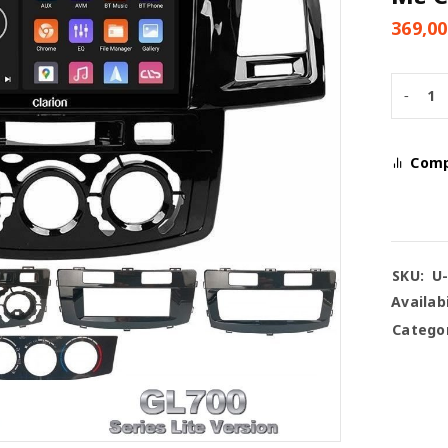
369,0
Com
SKU:
U
Availabi
Categor