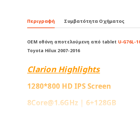
Περιγραφή
Συμβατότητα Οχήματος
OEM οθόνη αποτελούμενη από tablet
U-G76L-1
Toyota Hilux 2007-2016
Clarion Highlights
1280*800 HD IPS Screen
8Core@1.6GHz | 6+128GB
Ενσωματωμένη 4G Sim Slot
Fast Boot 1-2sec