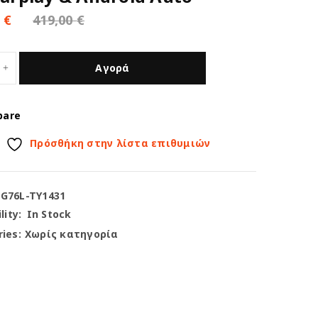
0
€
419,00
€
Αγορά
pare
Πρόσθήκη στην λίστα επιθυμιών
-G76L-TY1431
lity:
In Stock
ies:
Χωρίς κατηγορία