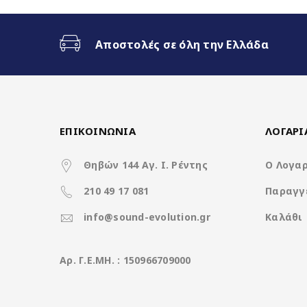
Ασύρματο CarPlay & Ασύρματο
Αποστολές σε όλη την Ελλάδα
Διαχωρισμός Οθόνης (Split Scr
3 Διαφορετικά θέματα
ΕΠΙΚΟΙΝΩΝΙΑ
ΛΟΓΑΡ
4x50Watt με DSP
Θηβών 144 Αγ. Ι. Ρέντης
Ο Λογα
210 49 17 081
Παραγγ
Χαρακτηριστικά
info@sound-evolution.gr
Καλάθι
Operation System
Aρ. Γ.Ε.ΜΗ. : 150966709000
CPU