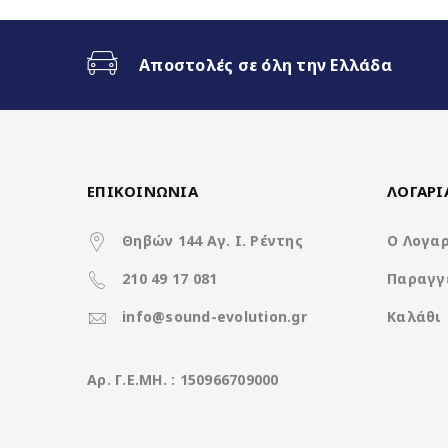
Ασύρματο CarPlay & Ασύρματο
Αποστολές σε όλη την Ελλάδα
Διαχωρισμός Οθόνης (Split Scr
3 Διαφορετικά θέματα
ΕΠΙΚΟΙΝΩΝΙΑ
ΛΟΓΑΡ
4x50Watt με DSP
Θηβών 144 Αγ. Ι. Ρέντης
Ο Λογα
210 49 17 081
Παραγγ
Χαρακτηριστικά
info@sound-evolution.gr
Καλάθι
Operation System
Aρ. Γ.Ε.ΜΗ. : 150966709000
CPU