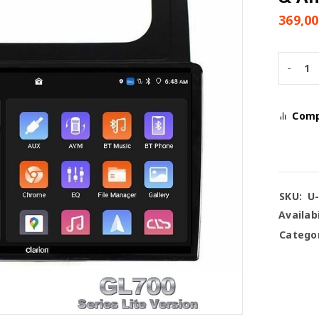
369,0
Com
SKU:
U
Availabi
Categor