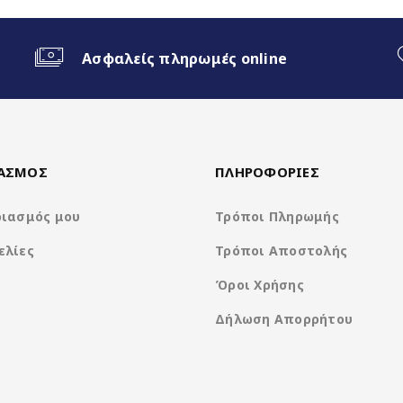
 Android Auto
Ασφαλείς πληρωμές online
een)
ΙΑΣΜΟΣ
ΠΛΗΡΟΦΟΡΙΕΣ
ριασμός μου
Τρόποι Πληρωμής
ελίες
Τρόποι Αποστολής
Όροι Χρήσης
Δήλωση Απορρήτου
Clarion Os Android
8Core UIS8581A @ 1.6Ghz