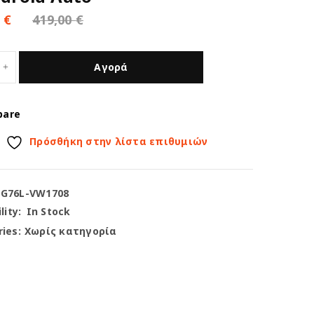
0
€
419,00
€
Αγορά
pare
Πρόσθήκη στην λίστα επιθυμιών
-G76L-VW1708
lity:
In Stock
ies:
Χωρίς κατηγορία