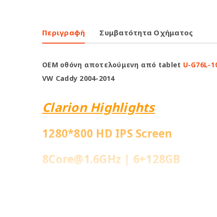
Περιγραφή
Συμβατότητα Οχήματος
OEM οθόνη αποτελούμενη από tablet
U-G76L-1
VW Caddy 2004-2014
Clarion Highlights
1280*800 HD IPS Screen
8Core@1.6GHz | 6+128GB
Ενσωματωμένη 4G Sim Slot
Fast Boot 1-2sec