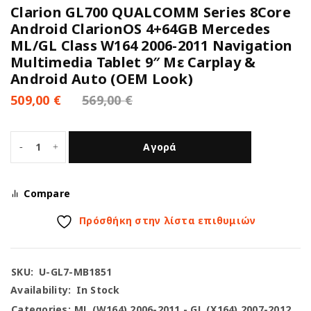
Clarion GL700 QUALCOMM Series 8Core
Android ClarionOS 4+64GB Mercedes
ML/GL Class W164 2006-2011 Navigation
Multimedia Tablet 9″ Με Carplay &
Android Auto (OEM Look)
509,00
€
569,00
€
Αγορά
Compare
Πρόσθήκη στην λίστα επιθυμιών
SKU:
U-GL7-MB1851
Availability:
In Stock
Categories:
ML (W164) 2006-2011 - GL (X164) 2007-2012