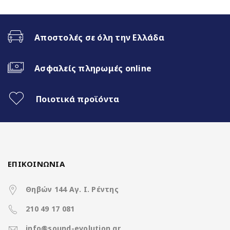
Ενσωματωμένη 4G Sim Slot
Αποστολές σε όλη την Ελλάδα
Fast Boot 1 sec
Ασφαλείς πληρωμές online
Ασύρματο CarPlay & Ασύρματο
Android Auto
Ποιοτικά προϊόντα
Διαχωρισμός Οθόνης (Split
Screen)
360 Camera Support
ΕΠΙΚΟΙΝΩΝΙΑ
Doldy Digital 5.1
Θηβών 144 Αγ. Ι. Ρέντης
DVR HD Function (καταγραφή)
210 49 17 081
info@sound-evolution.gr