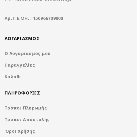
HDMI Out
Aρ. Γ.Ε.ΜΗ. : 150966709000
Χαρακτηριστικά
ΛΟΓΑΡΙΑΣΜΟΣ
Operation System
Clarion Os Android
Ο Λογαριασμός μου
Παραγγελίες
Qualcomm Snapdragon 6125
CPU
8core @ 2.0Ghz
Καλάθι
Ανάλυση οθόνης
ΠΛΗΡΟΦΟΡΙΕΣ
2000*1200 2K IPS Display
(pixels)
Τρόποι Πληρωμής
Μνήμη RAM
4GB DDR3
Τρόποι Αποστολής
Μνήμη ROM
64GB
Όροι Χρήσης