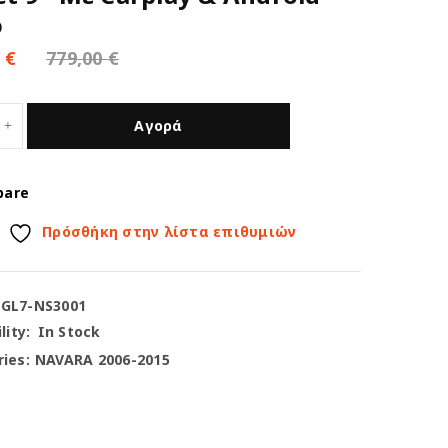
o
0
€
779,00
€
Αγορά
pare
Πρόσθήκη στην λίστα επιθυμιών
-GL7-NS3001
lity:
In Stock
ies:
NAVARA 2006-2015