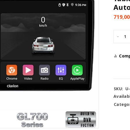
Aut
719,0
Com
SKU:
U
Availabi
Categor