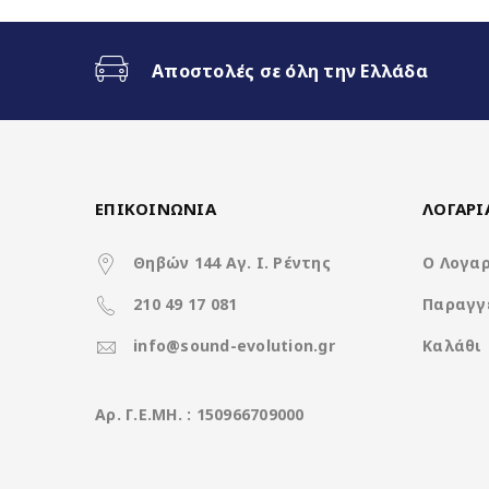
Αποστολές σε όλη την Ελλάδα
ΕΠΙΚΟΙΝΩΝΙΑ
ΛΟΓΑΡ
Clarion GL700 Highlights
Θηβών 144 Αγ. Ι. Ρέντης
Ο Λογα
2000*1200 HD Antireflection 
210 49 17 081
Παραγγ
8Core@2.0GHz | 4+64GB
info@sound-evolution.gr
Καλάθι
Ενσωματωμένη 4G Sim Slot
Aρ. Γ.Ε.ΜΗ. : 150966709000
Fast Boot 1 sec