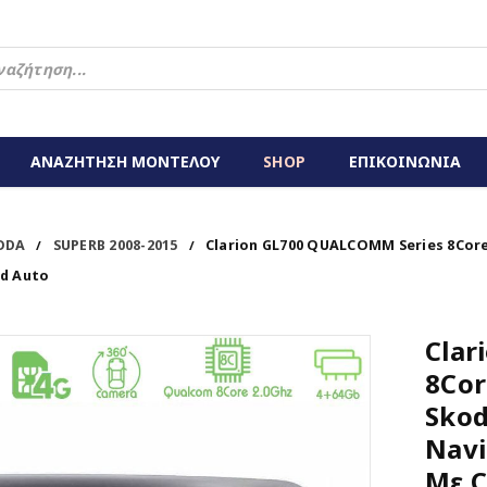
ΑΝΑΖΗΤΗΣΗ ΜΟΝΤΕΛΟΥ
SHOP
ΕΠΙΚΟΙΝΩΝΙΑ
ODA
SUPERB 2008-2015
Clarion GL700 QUALCOMM Series 8Core
/
/
id Auto
Clar
8Cor
Skod
Navi
Με C