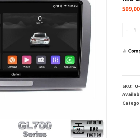
509,0
Com
SKU:
U
Availabi
Categor