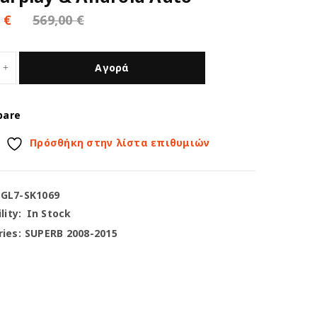
0
€
569,00
€
Αγορά
pare
Πρόσθήκη στην λίστα επιθυμιών
-GL7-SK1069
lity:
In Stock
ies:
SUPERB 2008-2015