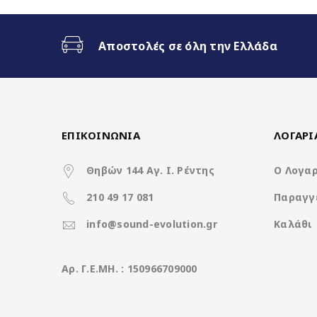
Ασύρματο CarPlay & Ασύρματ
Αποστολές σε όλη την Ελλάδα
Διαχωρισμός Οθόνης (Split S
360 Camera Support
ΕΠΙΚΟΙΝΩΝΙΑ
ΛΟΓΑΡ
Doldy Digital 5.1
Θηβών 144 Αγ. Ι. Ρέντης
Ο Λογα
DVR HD Function (καταγραφή
210 49 17 081
Παραγγ
HDMI Out
info@sound-evolution.gr
Καλάθι
Aρ. Γ.Ε.ΜΗ. : 150966709000
Χαρακτηριστικά