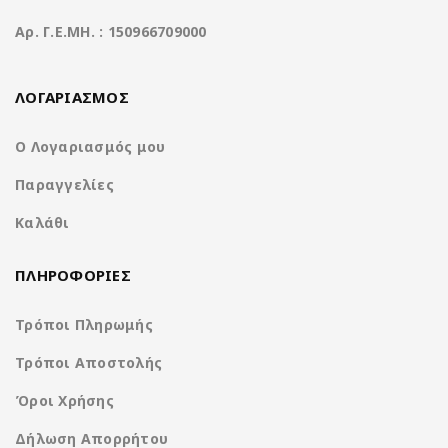
Aρ. Γ.Ε.ΜΗ. : 150966709000
Χαρακτηριστικά
ΛΟΓΑΡΙΑΣΜΟΣ
Operation System
Clarion Os Android
Ο Λογαριασμός μου
Παραγγελίες
Qualcomm Snapdragon 6125
CPU
8core @ 2.0Ghz
Καλάθι
Ανάλυση οθόνης
ΠΛΗΡΟΦΟΡΙΕΣ
2000*1200 2K IPS Display
(pixels)
Τρόποι Πληρωμής
Μνήμη RAM
4GB DDR3
Τρόποι Αποστολής
Μνήμη ROM
64GB
Όροι Χρήσης
Δήλωση Απορρήτου
SD Card
Όχι