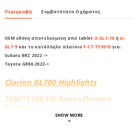
Περιγραφή
Συμβατότητα Οχήματος
OEM οθόνη αποτελούμενη από tablet
U-GL7-10
ή
U-
GL7-9
και το κατάλληλο πλαίσιο
F-CT-TY3010
για:
Subaru BRZ 2022 ->
Toyota GR86 2022->
Clarion GL700 Highlights
2000*1200 HD Antireflection
Screen
SHOW MORE
8Core@2.0GHz | 4+64GB