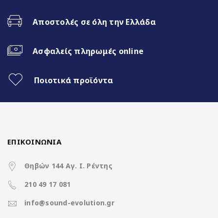
Ενσωματωμένη 4G Sim Slot
Αποστολές σε όλη την Ελλάδα
Fast Boot 1 sec
Ασφαλείς πληρωμές online
Ασύρματο CarPlay & Ασύρματο
Android Auto
Ποιοτικά προϊόντα
Διαχωρισμός Οθόνης (Split
Screen)
360 Camera Support
ΕΠΙΚΟΙΝΩΝΙΑ
Doldy Digital 5.1
Θηβών 144 Αγ. Ι. Ρέντης
DVR HD Function (καταγραφή)
210 49 17 081
info@sound-evolution.gr
HDMI Out