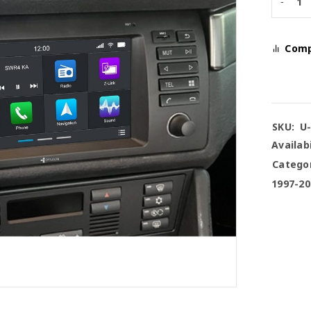
Com
SKU:
U
Availabi
Categor
1997-20