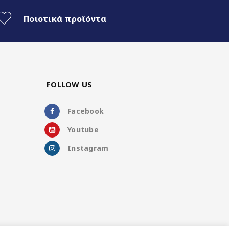
 κ.λπ.). Περιλαμβάνεται εξωτερικό DUAL
Ποιοτικά προϊόντα
τηρίζει την αυτόματη εναλλαγή μεταξύ DAB
FOLLOW US
Facebook
Youtube
Instagram
 όλα τα τηλέφωνα Android.