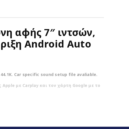
όνη αφής 7″ ιντσών,
ριξη Android Auto
44.1K. Car specific sound setup file avaliable.
Apple με Carplay και τον χάρτη Google με το