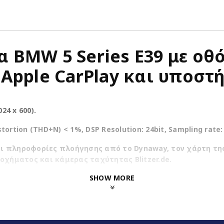
ια BMW 5 Series E39 με οθ
Apple CarPlay και υποστή
24 x 600).
stortion (THD+N) < 1%, DSP Resolution: 24bit, Sampling rate: 
ι πληροφορίες πλοήγησης από το Dynaway, τον χάρτη της 
οχήματος και κάμερας ταχύτητας Blitzer.de.
SHOW MORE
arPlay, Android Auto, wireless Android Auto*.
εση στο διαδίκτυο μέσω της ενσωματωμένης μονάδας Wifi.
ρίων τιμονιού.