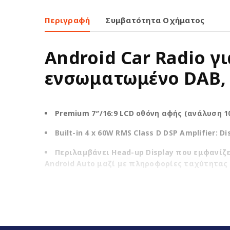
Περιγραφή
Συμβατότητα Οχήματος
Android Car Radio γ
ενσωματωμένο DAB, 
Premium 7″/16:9 LCD οθόνη αφής (ανάλυση 10
Built-in 4 x 60W RMS Class D DSP Amplifier: Di
Περιλαμβάνει Head-up Display που εμφανίζε
Android Auto μαζί με πληροφορίες ταχύτητας 
Υποστήριξη Apple CarPlay, ασύρματου Apple C
Προεγκατεστημένο Google Play Store. Σύνδ
Ενσωματωμένο CANBUS για έλεγχο χειριστη