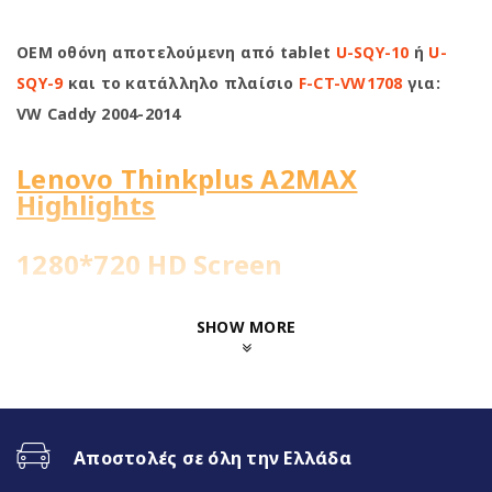
OEM οθόνη αποτελούμενη από tablet
U-SQY-10
ή
U-
SQY-9
και το κατάλληλο πλαίσιο
F-CT-VW1708
για:
VW Caddy 2004-2014
Lenovo Thinkplus A2MAX
Highlights
1280*720 HD Screen
8Core@1.8GHz | 4+64GB
SHOW MORE
WiFi Built-in
Fast Boot 1 sec
Αποστολές σε όλη την Ελλάδα