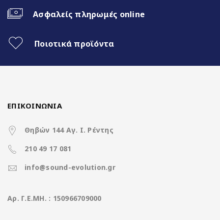
Ασύρματο CarPlay & Ασύρματο
Android Auto
Ασφαλείς πληρωμές online
32Band EQ
Ποιοτικά προϊόντα
CPU Fan Cooling
ΕΠΙΚΟΙΝΩΝΙΑ
Χαρακτηριστικά
Θηβών 144 Αγ. Ι. Ρέντης
210 49 17 081
Operation System
Lenovo OS Android15
info@sound-evolution.gr
CPU
Cortex A55 8Core @ 1.8Ghz
Aρ. Γ.Ε.ΜΗ. : 150966709000
Ανάλυση οθόνης
1280*720 Display
(pixels)