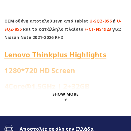
OEM οθόνη αποτελούμενη από tablet
U-SQZ-856
ή
U-
SQZ-855
και το κατάλληλο πλαίσιο
F-CT-NS1923
για:
Nissan Note 2021-2026 RHD
Lenovo Thinkplus Highlights
1280*720 HD Screen
4Core@1.5GHz | 2+32GB
SHOW MORE
WiFi Built-in
Fast Boot 1 sec
Αποστολές σε όλη την Ελλάδα