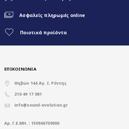
Ασύρματο CarPlay & Ασύρματο
Android Auto
Ασφαλείς πληρωμές online
32Band EQ
Ποιοτικά προϊόντα
Χαρακτηριστικά
ΕΠΙΚΟΙΝΩΝΙΑ
Operation System
Lenovo OS Android15
Θηβών 144 Αγ. Ι. Ρέντης
CPU
Cortex A53 4Core @ 1.5Ghz
210 49 17 081
Ανάλυση οθόνης
1280*720 Display
info@sound-evolution.gr
(pixels)
Μνήμη RAM
2GB
Aρ. Γ.Ε.ΜΗ. : 150966709000