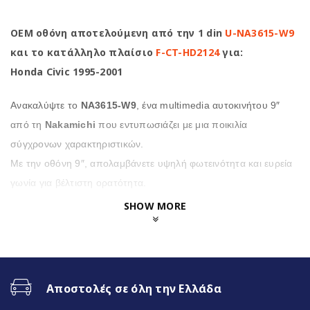
OEM οθόνη αποτελούμενη από την 1 din
U-NA3615-W9
και το κατάλληλο πλαίσιο
F-CT-HD2124
για:
Honda Civic 1995-2001
Ανακαλύψτε το
NA3615-W9
, ένα multimedia αυτοκινήτου 9″
από τη
Nakamichi
που εντυπωσιάζει με μια ποικιλία
σύγχρονων χαρακτηριστικών.
Με την οθόνη 9″, απολαμβάνετε υψηλή φωτεινότητα και ευρεία
γωνία για βέλτιστη ορατότητα.
SHOW MORE
Επιπλέον η
NA3615-W9
προσφέρει μια σειρά από
χρήσιμες λειτουργίες, όπως κάμερα οπισθοποροείας
υψηλής ανάλυσης και πολύχρωμο φωτισμό
πληκτρολογίου για μια προσωπική πινελιά,
Αποστολές σε όλη την Ελλάδα
υποστηρίζει τόσο το Carplay™ όσο και το Android Auto™,