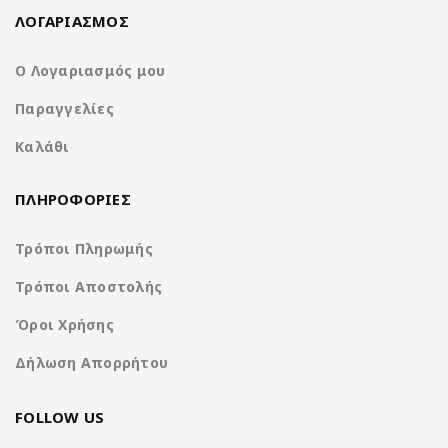
χρήστη λειτουργία στην επόμενη διαδρομή σας με το
NA3615-
ΛΟΓΑΡΙΑΣΜΟΣ
W9.
Ζήστε την καινοτομία και την ποιότητα της
Nakamichi
σήμερα.
Ο Λογαριασμός μου
Παραγγελίες
1-Din receiver with capacitive screen
Καλάθι
ΠΛΗΡΟΦΟΡΙΕΣ
Τρόποι Πληρωμής
Τρόποι Αποστολής
Όροι Χρήσης
Δήλωση Απορρήτου
FOLLOW US