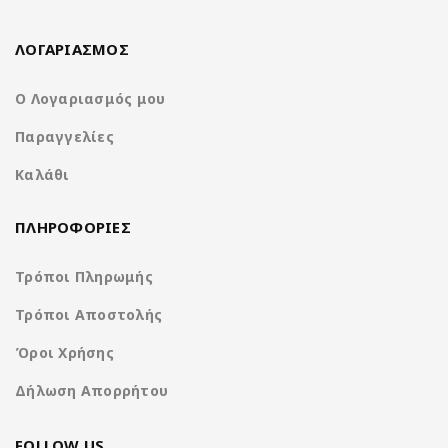
Απολαύστε ψυχαγωγία πρώτης κατηγορίας και φιλική προς το
χρήστη λειτουργία στην επόμενη διαδρομή σας με το
NA3615-
ΛΟΓΑΡΙΑΣΜΟΣ
W9.
Ζήστε την καινοτομία και την ποιότητα της
Nakamichi
σήμερα.
Ο Λογαριασμός μου
Παραγγελίες
1-Din receiver with capacitive screen
Καλάθι
ΠΛΗΡΟΦΟΡΙΕΣ
Τρόποι Πληρωμής
Τρόποι Αποστολής
Όροι Χρήσης
Δήλωση Απορρήτου
FOLLOW US