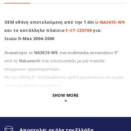
OEM οθόνη αποτελούμενη από την 1 din
U-NA3615-W9
και το κατάλληλο πλαίσιο
F-CT-IZ0769
για:
Isuzu D-Max 2004-2006
Ανακαλύψτε το
NA3615-W9
, ένα multimedia αυτοκινήτου 9″
από τη
Nakamichi
που εντυπωσιάζει με μια ποικιλία
σύγχρονων χαρακτηριστικών.
Με την οθόνη 9″, απολαμβάνετε υψηλή φωτεινότητα και ευρεία
γωνία για βέλτιστη ορατότητα.
SHOW MORE
Επιπλέον η
NA3615-W9
προσφέρει μια σειρά από
χρήσιμες λειτουργίες, όπως κάμερα οπισθοποροείας
υψηλής ανάλυσης και πολύχρωμο φωτισμό
πληκτρολογίου για μια προσωπική πινελιά,
Αποστολές σε όλη την Ελλάδα