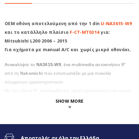
OEM οθόνη αποτελούμενη από την 1 din
U-NA3615-W9
και το κατάλληλο πλαίσιο
F-CT-MT0314
για:
Mitsubishi L200 2006 – 2015
Για οχήματα με manual A/C και χωρίς μικρό οθονάκι.
Ανακαλύψτε το
NA3615-W9
, ένα multimedia αυτοκινήτου 9″
από τη
Nakamichi
που εντυπωσιάζει με μια ποικιλία
σύγχρονων χαρακτηριστικών.
Με την οθόνη 9″, απολαμβάνετε υψηλή φωτεινότητα και ευρεία
γωνία για βέλτιστη ορατότητα.
SHOW MORE
Επιπλέον η
NA3615-W9
προσφέρει μια σειρά από
χρήσιμες λειτουργίες, όπως κάμερα οπισθοποροείας
υψηλής ανάλυσης και πολύχρωμο φωτισμό
Αποστολές σε όλη την Ελλάδα