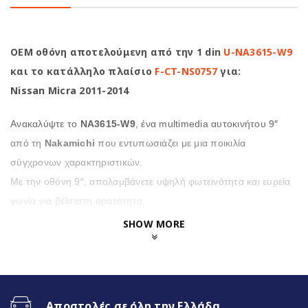
OEM οθόνη αποτελούμενη από την 1 din
U-NA3615-W9
και το κατάλληλο πλαίσιο
F-CT-NS0757
για:
Nissan Micra 2011-2014
Ανακαλύψτε το
NA3615-W9
, ένα multimedia αυτοκινήτου 9″
από τη
Nakamichi
που εντυπωσιάζει με μια ποικιλία
σύγχρονων χαρακτηριστικών.
Με την οθόνη 9″, απολαμβάνετε υψηλή φωτεινότητα και ευρεία
γωνία για βέλτιστη ορατότητα.
SHOW MORE
Επιπλέον η
NA3615-W9
προσφέρει μια σειρά από
χρήσιμες λειτουργίες, όπως κάμερα οπισθοποροείας
υψηλής ανάλυσης και πολύχρωμο φωτισμό
πληκτρολογίου για μια προσωπική πινελιά,
Αποστολές σε όλη την Ελλάδα