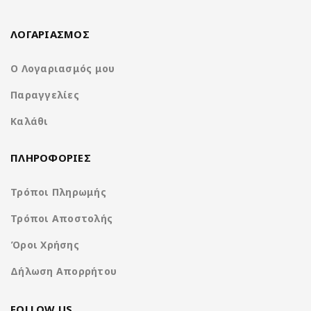
Απολαύστε ψυχαγωγία πρώτης κατηγορίας και φιλική προς το
χρήστη λειτουργία στην επόμενη διαδρομή σας με το
NA3615-
ΛΟΓΑΡΙΑΣΜΟΣ
W9.
Ζήστε την καινοτομία και την ποιότητα της
Nakamichi
σήμερα.
Ο Λογαριασμός μου
Παραγγελίες
1-Din receiver with capacitive screen
Καλάθι
ΠΛΗΡΟΦΟΡΙΕΣ
Τρόποι Πληρωμής
Τρόποι Αποστολής
Όροι Χρήσης
Δήλωση Απορρήτου
FOLLOW US